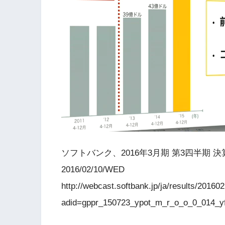
ソフトバンク、2016年3月期 第3四半期 
2016/02/10/WED
http://webcast.softbank.jp/ja/results/20160
adid=gppr_150723_ypot_m_r_o_o_0_014_y