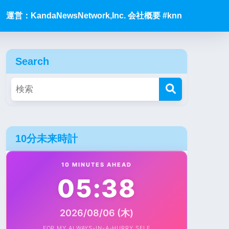
運営：KandaNewsNetwork,Inc. 会社概要 #knn
Search
10分未来時計
10 MINUTES AHEAD
05:38
2026/08/06 (木)
FOR MY ALWAYS-IN-A-HURRY SELF