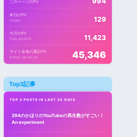
994
このページのPV
本日のPV
129
TODAY
今月のPV
11,423
THIS MONTH
サイト全体の累計PV
45,346
SINCE-26-04-22
Top3記事
TOP 3 POSTS IN LAST 30 DAYS
294のかほりのYouTubeの再生数がすごい！
An experiment