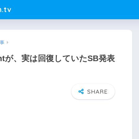
.tv
事
ntが、実は回復していたSB発表