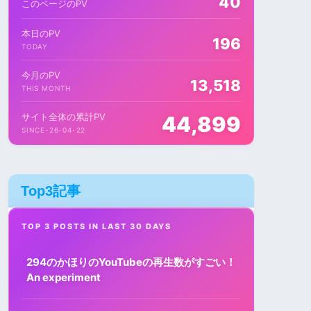
40
このページのPV
本日のPV
196
TODAY
今月のPV
13,518
THIS MONTH
サイト全体の累計PV
44,899
SINCE-26-04-22
Top3記事
TOP 3 POSTS IN LAST 30 DAYS
294のかほりのYouTubeの再生数がすごい！
An experiment