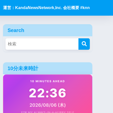
運営：KandaNewsNetwork,Inc. 会社概要 #knn
Search
10分未来時計
10 MINUTES AHEAD
22:36
2026/08/06 (木)
FOR MY ALWAYS-IN-A-HURRY SELF