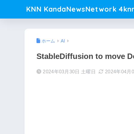
KNN KandaNewsNetwork 4knn
ホーム
AI
StableDiffusion to move D
2024年03月30日 土曜日
2024年04月