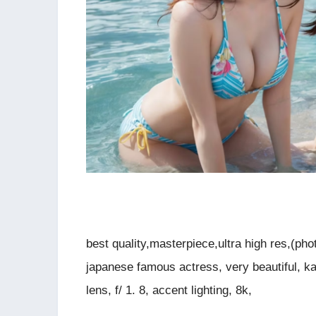
best quality,masterpiece,ultra high res,(phot
japanese famous actress, very beautiful, ka
lens, f/ 1. 8, accent lighting, 8k,