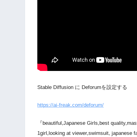
Stable Diffusion に Deforumを設定する
https://ai-freak.com/deforum/
『beautiful,Japanese Girls,best quality,maste
1girl,looking at viewer,swimsuit, japanese f