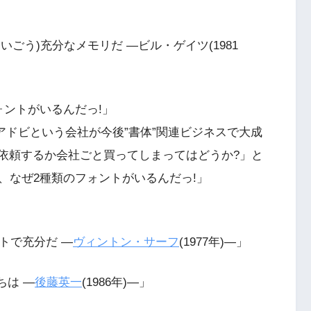
いごう)充分なメモリだ ―ビル・ゲイツ(1981
ォントがいるんだっ!」
に「アドビという会社が今後”書体”関連ビジネスで大成
を依頼するか会社ごと買ってしまってはどうか?」と
、なぜ2種類のフォントがいるんだっ!」
トで充分だ ―
ヴィントン・サーフ
(1977年)―」
ちは ―
後藤英一
(1986年)―」