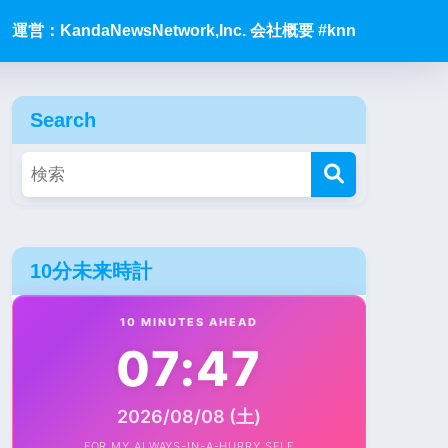
運営：KandaNewsNetwork,Inc. 会社概要 #knn
Search
10分未来時計
10 MINUTES AHEAD
07:47
2026/08/08 (土)
FOR MY ALWAYS-IN-A-HURRY SELF