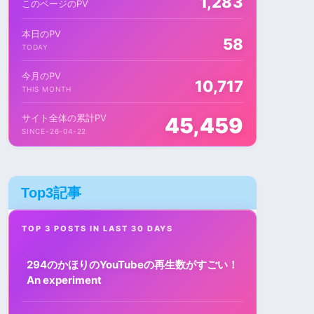
1,283
このページのPV
本日のPV
58
TODAY
今月のPV
10,717
THIS MONTH
サイト全体の累計PV
45,459
SINCE-26-04-22
Top3記事
TOP 3 POSTS IN LAST 30 DAYS
294のかほりのYouTubeの再生数がすごい！
An experiment