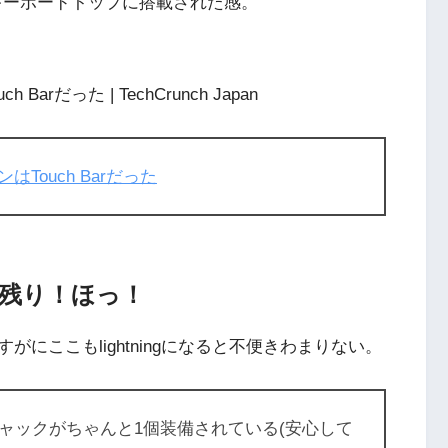
ンがキーボードトップに搭載された感。
arだった | TechCrunch Japan
はTouch Barだった
残り！ほっ！
にここもlightningになると不便きわまりない。
・ジャックがちゃんと1個装備されている(安心して