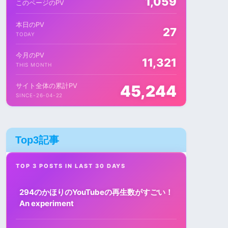
1,059
このページのPV
本日のPV
27
TODAY
今月のPV
11,321
THIS MONTH
サイト全体の累計PV
45,244
SINCE-26-04-22
Top3記事
TOP 3 POSTS IN LAST 30 DAYS
294のかほりのYouTubeの再生数がすごい！
An experiment