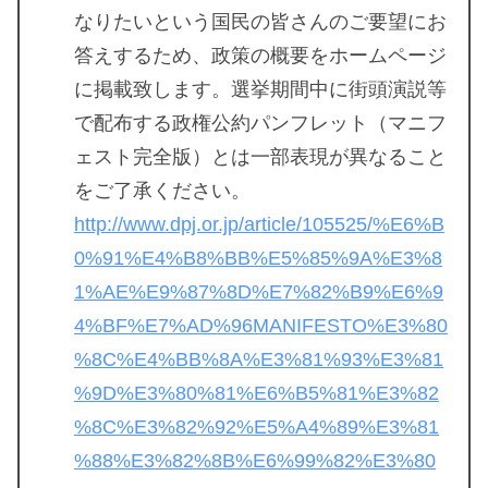
なりたいという国民の皆さんのご要望にお
答えするため、政策の概要をホームページ
に掲載致します。選挙期間中に街頭演説等
で配布する政権公約パンフレット（マニフ
ェスト完全版）とは一部表現が異なること
をご了承ください。
http://www.dpj.or.jp/article/105525/%E6%B
0%91%E4%B8%BB%E5%85%9A%E3%8
1%AE%E9%87%8D%E7%82%B9%E6%9
4%BF%E7%AD%96MANIFESTO%E3%80
%8C%E4%BB%8A%E3%81%93%E3%81
%9D%E3%80%81%E6%B5%81%E3%82
%8C%E3%82%92%E5%A4%89%E3%81
%88%E3%82%8B%E6%99%82%E3%80