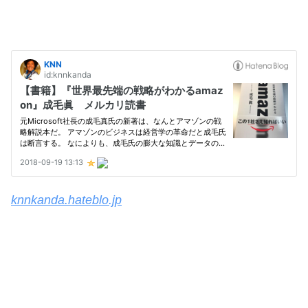
knnkanda.hateblo.jp