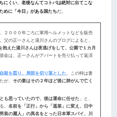
ちにくい
。
老後なんてコトバは絶対に出てこな
ために「今日」がある国たち
だ。
、２０００年ごろに軍用ヘルメットなどを販売
。父の正一さんと湯川さんのブログによると、
を抱えた湯川さんは夜逃げをして、公園で１カ月
借金は、正一さんがアパートを売り払って返済
自殺を図り、局部を切り落とした
。この時は妻
たが、
その妻はその２年ほど後に肺がんで亡く
とも思っていたので、後は運命に任せた
」と、
る。
名前を「正行」から「遥菜」に変え、日中
男装の麗人」の異名をとった日本軍スパイ、川