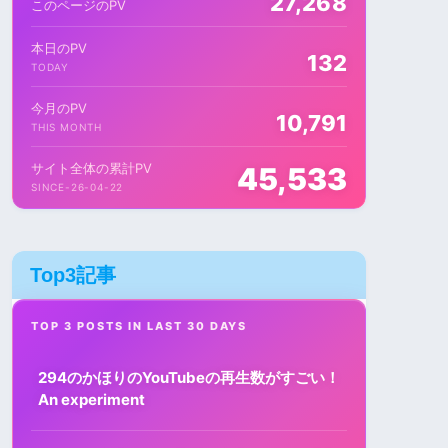
27,268
このページのPV
本日のPV
132
TODAY
今月のPV
10,791
THIS MONTH
サイト全体の累計PV
45,533
SINCE-26-04-22
Top3記事
TOP 3 POSTS IN LAST 30 DAYS
294のかほりのYouTubeの再生数がすごい！
An experiment