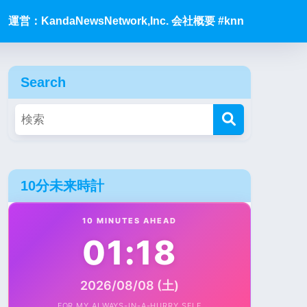
運営：KandaNewsNetwork,Inc. 会社概要 #knn
Search
10分未来時計
10 MINUTES AHEAD
01:18
2026/08/08 (土)
FOR MY ALWAYS-IN-A-HURRY SELF