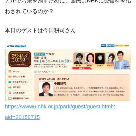
とかでお茶を濁すために、国民はNHKに受信料を払
わされているのか？
本日のゲストは今田耕司さん
https://www6.nhk.or.jp/park/guest/guest.html?
aid=20150715