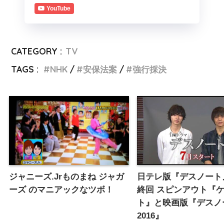
YouTube
CATEGORY :
TV
TAGS :
NHK
安保法案
強行採決
ジャニーズ.Jrものまね ジャガ
日テレ版『デスノート』
ーズ のマニアックなツボ！
終回 スピンアウト『
ト』と映画版『デスノ
2016』