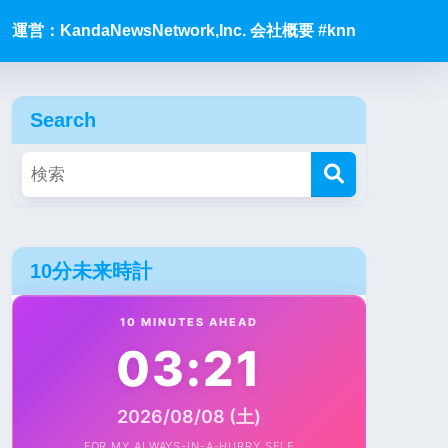
運営：KandaNewsNetwork,Inc. 会社概要 #knn
Search
10分未来時計
10 MINUTES AHEAD
03:21
2026/08/08 (土)
FOR MY ALWAYS-IN-A-HURRY SELF