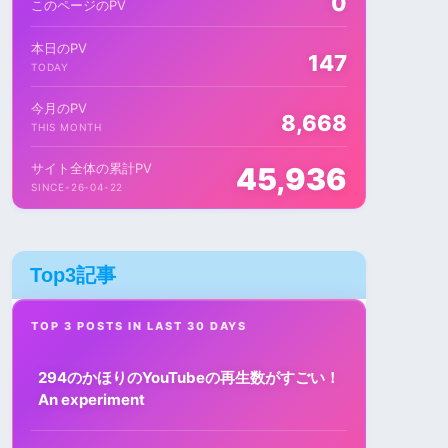
0
このページのPV
本日のPV
147
TODAY
今月のPV
8,668
THIS MONTH
サイト全体の累計PV
45,936
SINCE-26-04-22
Top3記事
TOP 3 POSTS IN LAST 30 DAYS
294のかほりのYouTubeの再生数がすごい！
An experiment