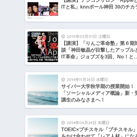
【講演】デジコンサロン「Apple
ITと私」knnポール神田 30のチカ
2015年03月07日 土曜日
【講演】「りんご革命塾」第６期
談「神田敏晶が目撃したアップル
IT革命」ジョブズを3回、No！と
らせた日本人
2014年11月26日 水曜日
サイバー大学秋学期の授業開始！
「ソーシャルメディア概論」新・
講生のみなさまへ！
2014年04月24日 木曜日
TOEIC×プチスキル「プチスキル
をかけ合わせて「レア人材」にな