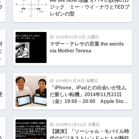
と
Me We Now 理論 オバマの説得のロ
ラ
ジック ミー・ウイ・ナウとTEDプ
レゼンの型
2015年02月10日 火曜日
対
マザー・テレサの言葉 the words
と
via Mother Teresa
怒
2014年10月24日 金曜日
「iPhone、iPadとの出会いが生ん
受
だ新しい転機」2014年11月21日
（金）19:00 – 20:00 Apple Store
銀座 メタモジ 浮川和宣、浮川初子
夫妻
2014年02月06日 木曜日
」
【講演】「ソーシャル・モバイル時
る
代のビジネストレンド～ヒトが熱狂