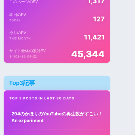
1,317
このページのPV
本日のPV
127
TODAY
今月のPV
11,421
THIS MONTH
サイト全体の累計PV
45,344
SINCE-26-04-22
Top3記事
TOP 3 POSTS IN LAST 30 DAYS
294のかほりのYouTubeの再生数がすごい！
An experiment