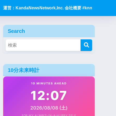
運営：KandaNewsNetwork,Inc. 会社概要 #knn
Search
10分未来時計
10 MINUTES AHEAD
12:07
2026/08/08 (土)
FOR MY ALWAYS-IN-A-HURRY SELF