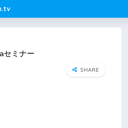
.tv
yaセミナー