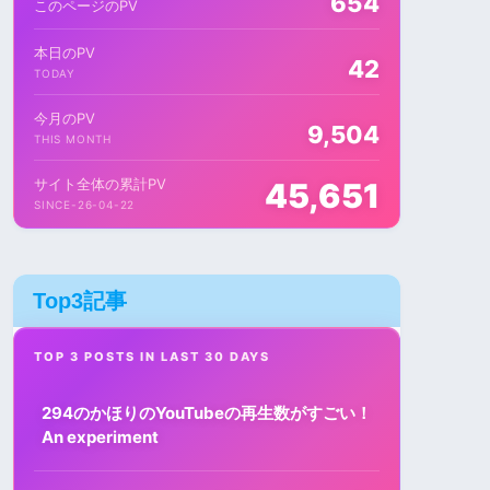
654
このページのPV
本日のPV
42
TODAY
今月のPV
9,504
THIS MONTH
サイト全体の累計PV
45,651
SINCE-26-04-22
Top3記事
TOP 3 POSTS IN LAST 30 DAYS
294のかほりのYouTubeの再生数がすごい！
An experiment