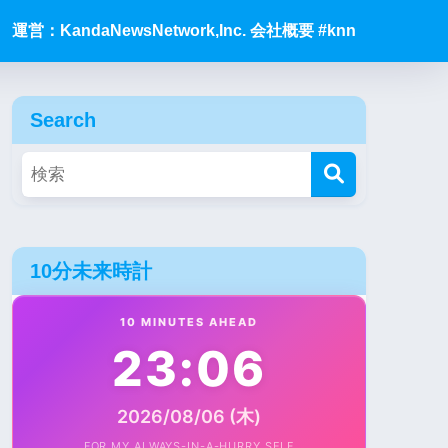
運営：KandaNewsNetwork,Inc. 会社概要 #knn
Search
10分未来時計
10 MINUTES AHEAD
23:06
2026/08/06 (木)
FOR MY ALWAYS-IN-A-HURRY SELF