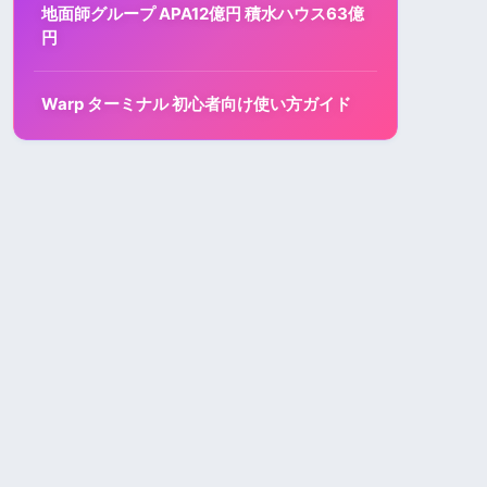
地面師グループ APA12億円 積水ハウス63億
円
Warp ターミナル 初心者向け使い方ガイド