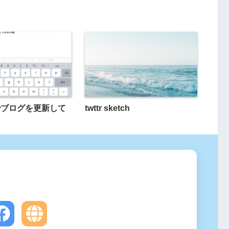
roでブログを更新して
twttr sketch