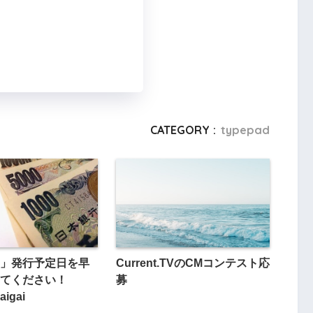
CATEGORY :
typepad
」発行予定日を早
Current.TVのCMコンテスト応
てください！
募
saigai