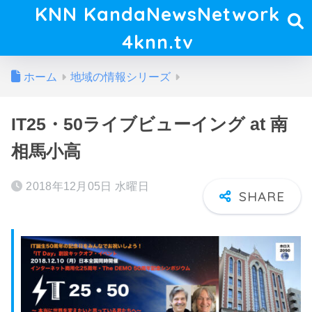
KNN KandaNewsNetwork
4knn.tv
ホーム
地域の情報シリーズ
IT25・50ライブビューイング at 南
相馬小高
2018年12月05日 水曜日