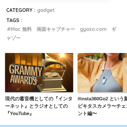
CATEGORY :
gadget
TAGS :
Mac 無料 画面キャプチャー gyazo.com ギ
ャゾー
現代の蓄音機としての『インタ
#insta360Go2 とい
ーネット』とラジオとしての
ビキタスカメラ〜チェ
『YouTube』
ント編〜