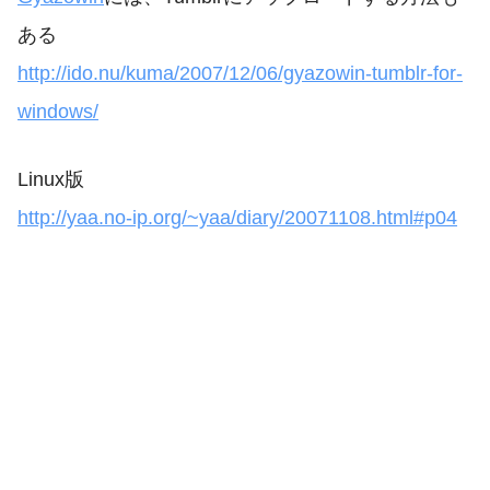
ある
http://ido.nu/kuma/2007/12/06/gyazowin-tumblr-for-
windows/
Linux版
http://yaa.no-ip.org/~yaa/diary/20071108.html#p04