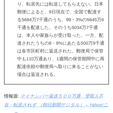
り、転居先には転送してもらえない。日本
郵便によると、9日現在で、全国で配達す
る5684万7千通のうち、99・3%の5645万6
千通を配達した。そのうち5034万7千通
は、本人や家族らが受け取った。一方、配
達されたうちの8・9%にあたる500万9千通
は各市区町村に返送された。郵便局で保管
中も110万通あり、1週間の保管期間中に再
配達依頼や郵便局へ取りに来ることがない
場合は返送される。
情報源:
マイナンバー返送５００万通 受取人不
在・転送されず （朝日新聞デジタル） – Yahoo!ニ