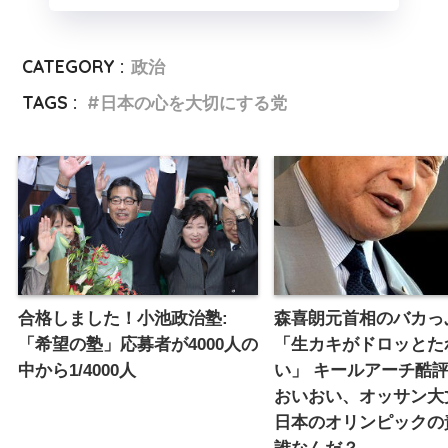
CATEGORY :
政治
TAGS :
日本の心を大切にする党
合格しました！小池政治塾:
森喜朗元首相のバカっ
「希望の塾」応募者が4000人の
「生カキがドロッとた
中から1/4000人
い」 キールアーチ酷評
おいおい、オッサン大
日本のオリンピックの
誰なんだ？