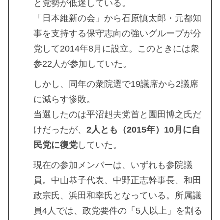
と党勢が低迷している。
「日本維新の会」から石原慎太郎・元都知
事を支持する保守志向の強いグループが分
党して2014年8月に設立。このときには衆
参22人が参加していた。
しかし、同年の衆院選で19議席から2議席
に減らす惨敗。
当選したのは平沼赳夫党首と園田博之氏だ
けだったが、
2人とも（2015年）10月に自
民党に復党
していた。
現在の参加メンバーは、いずれも参院議
員。中山恭子代表、中野正志幹事長、和田
政宗氏、浜田和幸氏となっている。所属議
員4人では、政党要件の「5人以上」を割る