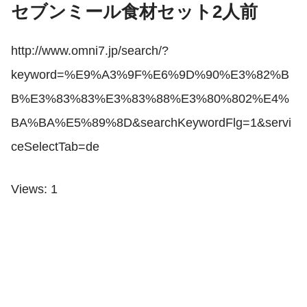
セブンミール食材セット2人前
http://www.omni7.jp/search/?
keyword=%E9%A3%9F%E6%9D%90%E3%82%B
B%E3%83%83%E3%83%88%E3%80%802%E4%
BA%BA%E5%89%8D&searchKeywordFlg=1&servi
ceSelectTab=de
Views: 1