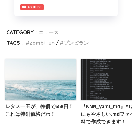
YouTube
CATEGORY :
ニュース
TAGS :
zombi run
ゾンビラン
レタス一玉が、特価で658円！
『KNN_yaml_md』A
これは特別価格だわ！
にもやさしい.mdファ
料で作成できます！