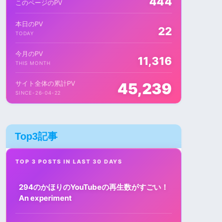
444
このページのPV
本日のPV
22
TODAY
今月のPV
11,316
THIS MONTH
サイト全体の累計PV
45,239
SINCE-26-04-22
Top3記事
TOP 3 POSTS IN LAST 30 DAYS
294のかほりのYouTubeの再生数がすごい！
An experiment