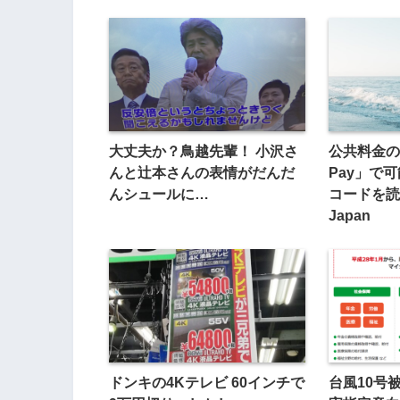
大丈夫か？鳥越先輩！ 小沢さ
公共料金の
んと辻本さんの表情がだんだ
Pay」で
んシュールに…
コードを読み
Japan
ドンキの4Kテレビ 60インチで
台風10号