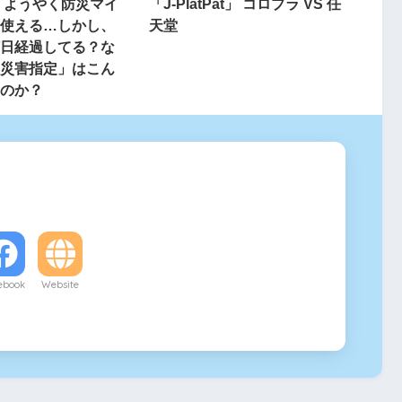
 ようやく防災マイ
「J-PlatPat」 コロプラ VS 任
使える…しかし、
天堂
日経過してる？な
災害指定」はこん
のか？
ebook
Website