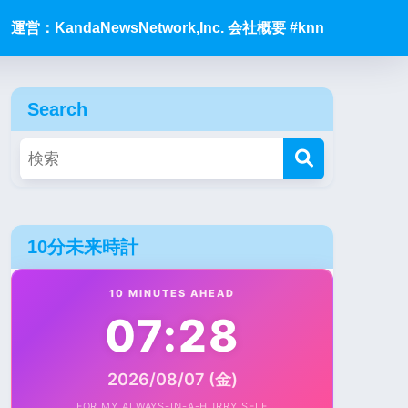
運営：KandaNewsNetwork,Inc. 会社概要 #knn
Search
10分未来時計
10 MINUTES AHEAD
07:28
2026/08/07 (金)
FOR MY ALWAYS-IN-A-HURRY SELF