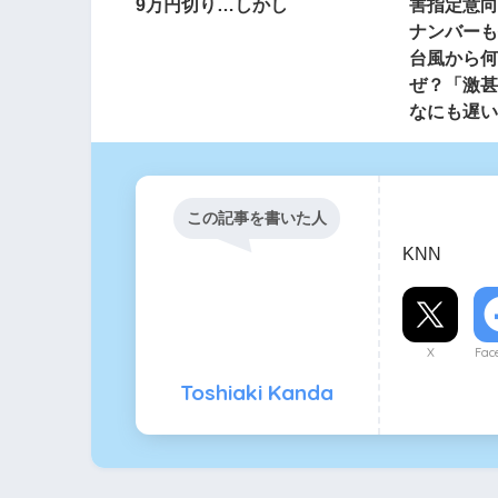
9万円切り…しかし
害指定意向
ナンバーも
台風から何
ぜ？「激甚
なにも遅い
この記事を書いた人
KNN
X
Fac
Toshiaki Kanda