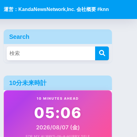
運営：KandaNewsNetwork,Inc. 会社概要 #knn
Search
10分未来時計
10 MINUTES AHEAD
05:06
2026/08/07 (金)
FOR MY ALWAYS-IN-A-HURRY SELF