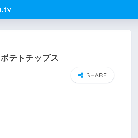
.tv
ーボテトチップス