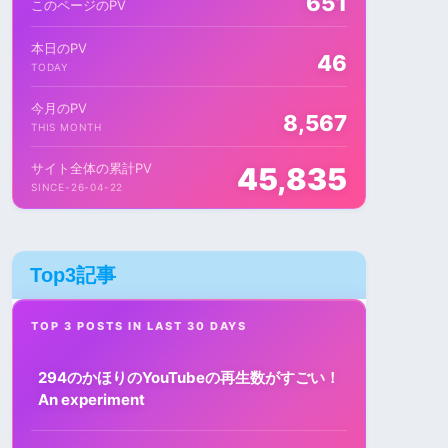
651
このページのPV
本日のPV
46
TODAY
今月のPV
8,567
THIS MONTH
サイト全体の累計PV
45,835
SINCE-26-04-22
Top3記事
TOP 3 POSTS IN LAST 30 DAYS
294のかほりのYouTubeの再生数がすごい！
An experiment