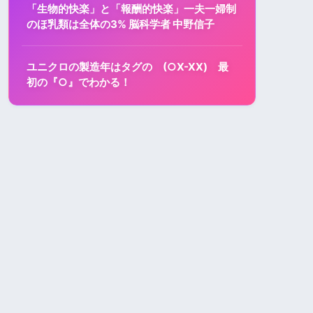
「生物的快楽」と「報酬的快楽」一夫一婦制
のほ乳類は全体の3% 脳科学者 中野信子
ユニクロの製造年はタグの (○X-XX) 最
初の『○』でわかる！