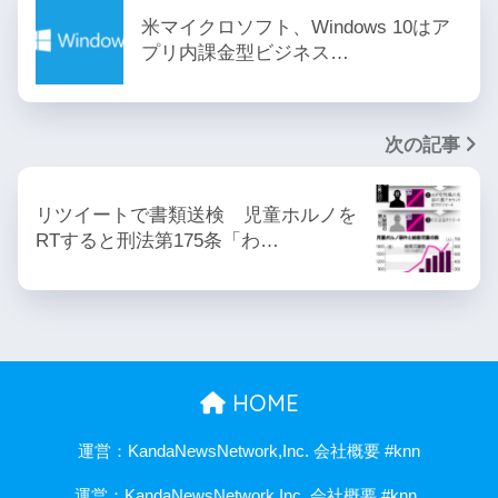
米マイクロソフト、Windows 10はア
プリ内課金型ビジネス…
次の記事
リツイートで書類送検 児童ホルノを
RTすると刑法第175条「わ…
HOME
運営：KandaNewsNetwork,Inc. 会社概要 #knn
運営：KandaNewsNetwork,Inc. 会社概要 #knn