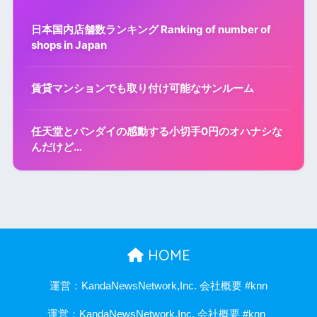
日本国内店舗数ランキング Ranking of number of
shops in Japan
賃貸マンションでも取り付け可能なサンルーム
任天堂とバンダイの感動する小切手0円のオハナシな
んだけど…
HOME
運営：KandaNewsNetwork,Inc. 会社概要 #knn
運営：KandaNewsNetwork,Inc. 会社概要 #knn