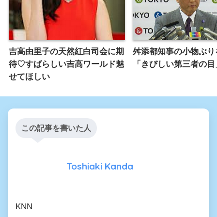
吉高由里子の天然紅白司会に期
舛添都知事の小物ぶり
待♡すばらしい吉高ワールド魅
「きびしい第三者の目
せてほしい
この記事を書いた人
Toshiaki Kanda
KNN