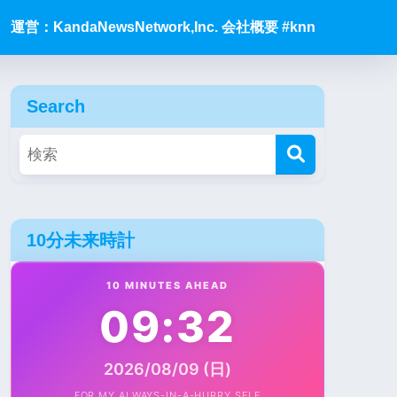
運営：KandaNewsNetwork,Inc. 会社概要 #knn
Search
10分未来時計
10 MINUTES AHEAD
09:32
2026/08/09 (日)
FOR MY ALWAYS-IN-A-HURRY SELF