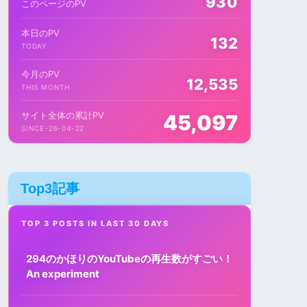
930
このページのPV
本日のPV
132
TODAY
今月のPV
12,535
THIS MONTH
サイト全体の累計PV
45,097
SINCE-26-04-22
Top3記事
TOP 3 POSTS IN LAST 30 DAYS
294のかほりのYouTubeの再生数がすごい！
An experiment