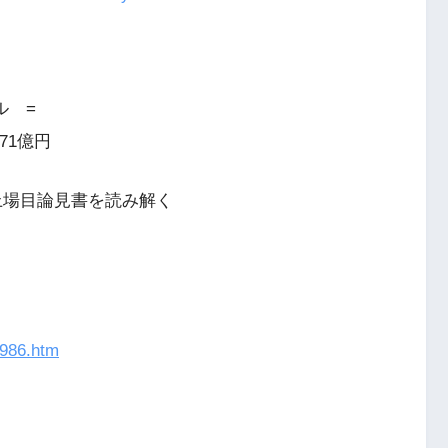
ル =
71億円
上場目論見書を読み解く
1986.htm