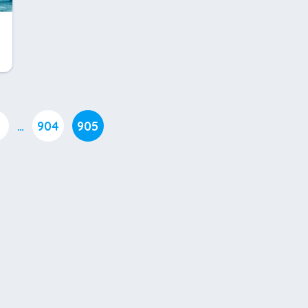
…
904
905