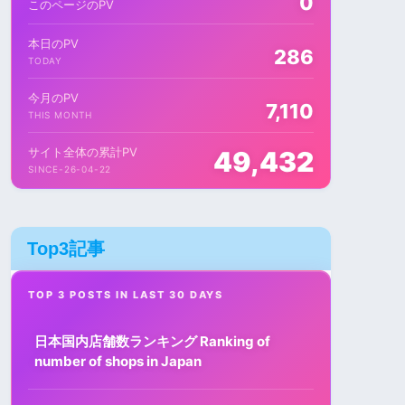
0
このページのPV
本日のPV
286
TODAY
今月のPV
7,110
THIS MONTH
サイト全体の累計PV
49,432
SINCE-26-04-22
Top3記事
TOP 3 POSTS IN LAST 30 DAYS
日本国内店舗数ランキング Ranking of
number of shops in Japan