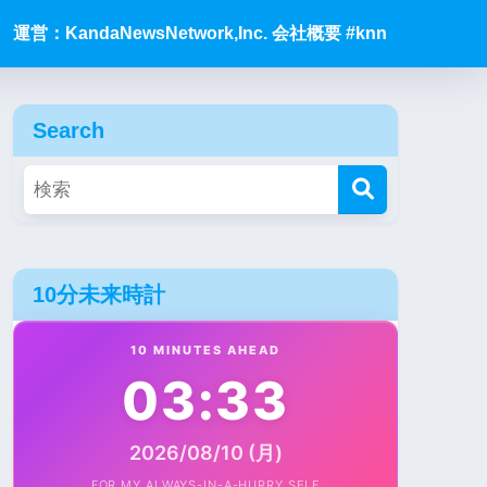
運営：KandaNewsNetwork,Inc. 会社概要 #knn
Search
10分未来時計
10 MINUTES AHEAD
03:33
2026/08/10 (月)
FOR MY ALWAYS-IN-A-HURRY SELF