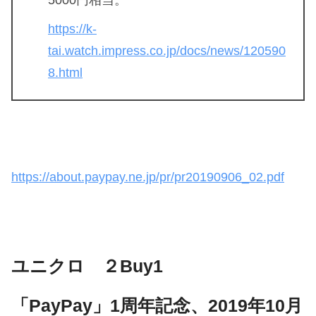
https://k-
tai.watch.impress.co.jp/docs/news/120590
8.html
https://about.paypay.ne.jp/pr/pr20190906_02.pdf
ユニクロ ２Buy1
「PayPay」1周年記念、2019年10月