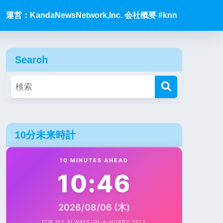
運営：KandaNewsNetwork,Inc. 会社概要 #knn
Search
10分未来時計
10 MINUTES AHEAD
10:46
2026/08/06 (木)
FOR MY ALWAYS-IN-A-HURRY SELF