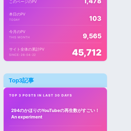
1,478
このページのPV
本日のPV
103
TODAY
今月のPV
9,565
THIS MONTH
サイト全体の累計PV
45,712
SINCE-26-04-22
Top3記事
TOP 3 POSTS IN LAST 30 DAYS
294のかほりのYouTubeの再生数がすごい！
An experiment