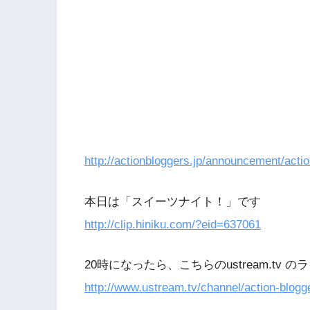
http://actionbloggers.jp/announcement/actio
本日は「スイーツナイト！」です
http://clip.hiniku.com/?eid=637061
20時になったら、こちらのustream.tv 
http://www.ustream.tv/channel/action-blogg