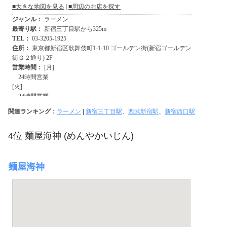
関連ランキング：
ラーメン
|
新宿三丁目駅
、
西武新宿駅
、
新宿西口駅
4位 麺屋海神 (めんやかいじん)
麺屋海神