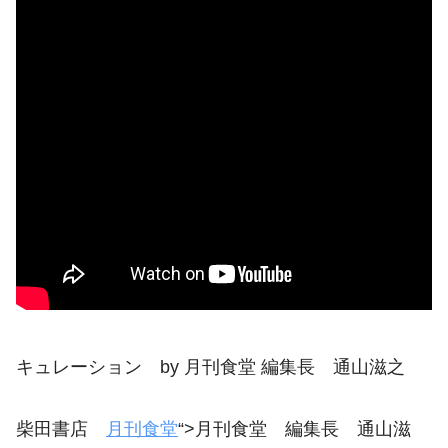
キュレーション by 月刊食堂 編集長 通山滋之
柴田書店
月刊食堂
“>月刊食堂 編集長 通山滋