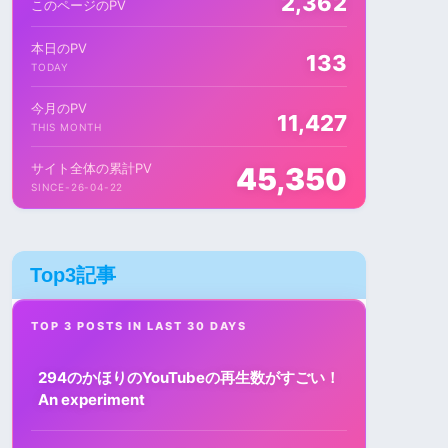
2,362
このページのPV
本日のPV
133
TODAY
今月のPV
11,427
THIS MONTH
サイト全体の累計PV
45,350
SINCE-26-04-22
Top3記事
TOP 3 POSTS IN LAST 30 DAYS
294のかほりのYouTubeの再生数がすごい！
An experiment