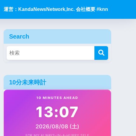
運営：KandaNewsNetwork,Inc. 会社概要 #knn
Search
10分未来時計
10 MINUTES AHEAD
13:07
2026/08/08 (土)
FOR MY ALWAYS-IN-A-HURRY SELF