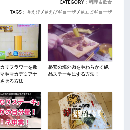
CATEGORY :
料理＆飲食
TAGS :
えび
えびギョーザ
エビギョーザ
カリフラワーを数
格安の海外肉をやわらかく絶
マやマカデミアナ
品ステーキにする方法！
させる方法