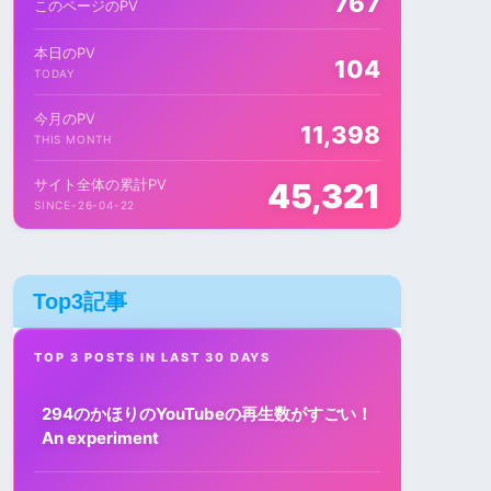
767
このページのPV
本日のPV
104
TODAY
今月のPV
11,398
THIS MONTH
サイト全体の累計PV
45,321
SINCE-26-04-22
Top3記事
TOP 3 POSTS IN LAST 30 DAYS
294のかほりのYouTubeの再生数がすごい！
An experiment