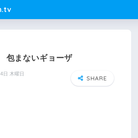
.tv
 包まないギョーザ
24日 木曜日