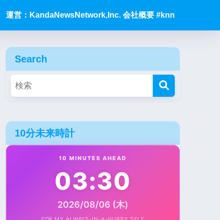
運営：KandaNewsNetwork,Inc. 会社概要 #knn
Search
10分未来時計
10 MINUTES AHEAD
03:30
2026/08/06 (木)
FOR MY ALWAYS-IN-A-HURRY SELF