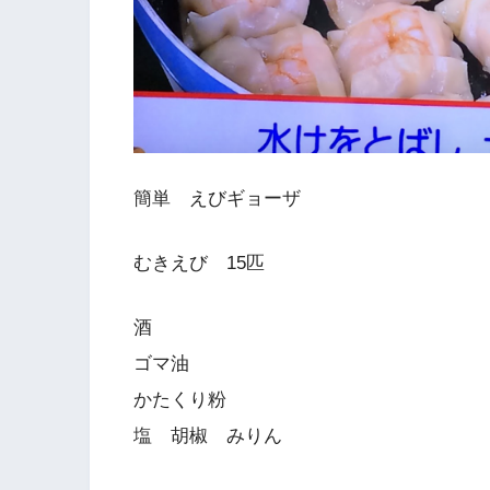
簡単 えびギョーザ
むきえび 15匹
酒
ゴマ油
かたくり粉
塩 胡椒 みりん