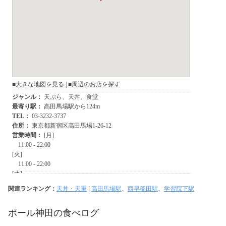
関連ランキング：
天丼・天重
|
高田馬場駅
、
西早稲田駅
、
学習院下駅
ポール神田の食べログ