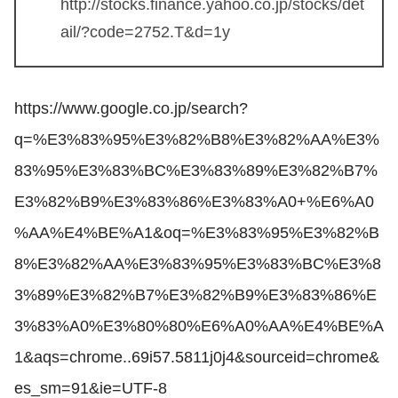
http://stocks.finance.yahoo.co.jp/stocks/det
ail/?code=2752.T&d=1y
https://www.google.co.jp/search?
q=%E3%83%95%E3%82%B8%E3%82%AA%E3%
83%95%E3%83%BC%E3%83%89%E3%82%B7%
E3%82%B9%E3%83%86%E3%83%A0+%E6%A0
%AA%E4%BE%A1&oq=%E3%83%95%E3%82%B
8%E3%82%AA%E3%83%95%E3%83%BC%E3%8
3%89%E3%82%B7%E3%82%B9%E3%83%86%E
3%83%A0%E3%80%80%E6%A0%AA%E4%BE%A
1&aqs=chrome..69i57.5811j0j4&sourceid=chrome&
es_sm=91&ie=UTF-8