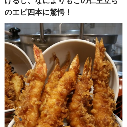
けるし、なによりもこの仁王立ち
のエビ四本に驚愕！