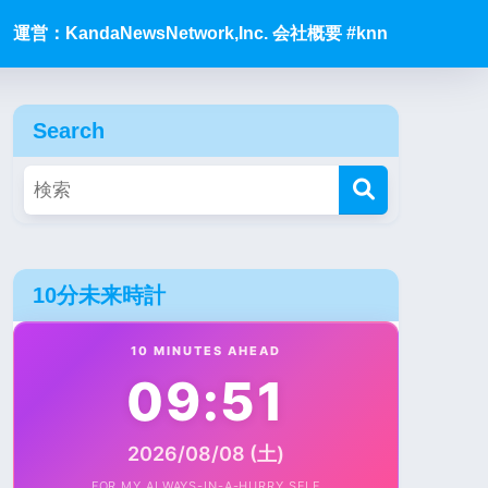
運営：KandaNewsNetwork,Inc. 会社概要 #knn
Search
10分未来時計
10 MINUTES AHEAD
09:51
2026/08/08 (土)
FOR MY ALWAYS-IN-A-HURRY SELF