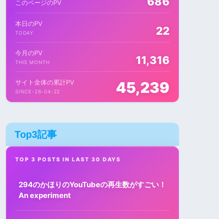
686
このページのPV
本日のPV
22
TODAY
今月のPV
11,316
THIS MONTH
サイト全体の累計PV
45,239
SINCE-26-04-22
Top3記事
TOP 3 POSTS IN LAST 30 DAYS
294のかほりのYouTubeの再生数がすごい！
An experiment